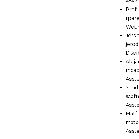
www.
Prof.
rper
Webm
Jéssi
jerod
Dise
Aleja
mcab
Asist
Sand
scofr
Asist
Matía
matd
Asist