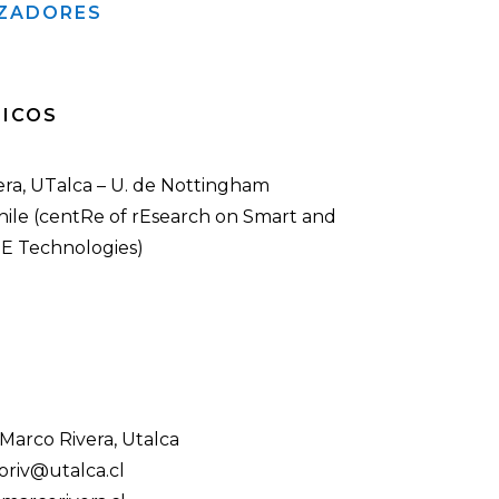
ZADORES
ICOS
era, UTalca – U. de Nottingham
ile (centRe of rEsearch on Smart and
lE Technologies)
 Marco Rivera, Utalca
oriv@utalca.cl