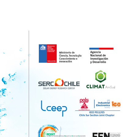
Inicio
Sample Page
Strea￼ming
Uncategoriz