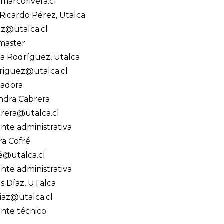
marcorivera.cl
 Ricardo Pérez, Utalca
ez@utalca.cl
aster
ca Rodríguez, Utalca
riguez@utalca.cl
ñadora
ndra Cabrera
rera@utalca.cl
ente administrativa
ra Cofré
é@utalca.cl
ente administrativa
s Díaz, UTalca
iaz@utalca.cl
ente técnico